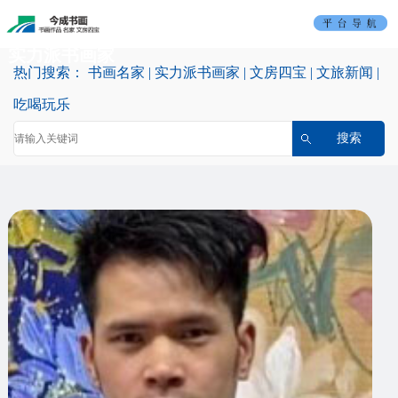
首
实力派书画家
页
书
热门搜索：
书画名家
|
实力派书画家
|
文房四宝
|
文旅新闻
|
画
实
吃喝玩乐
名
力
文
家
派
房
吃
书
四
喝
文
画
宝
玩
旅
平
家
乐
新
台
联
闻
介
系
绍
我