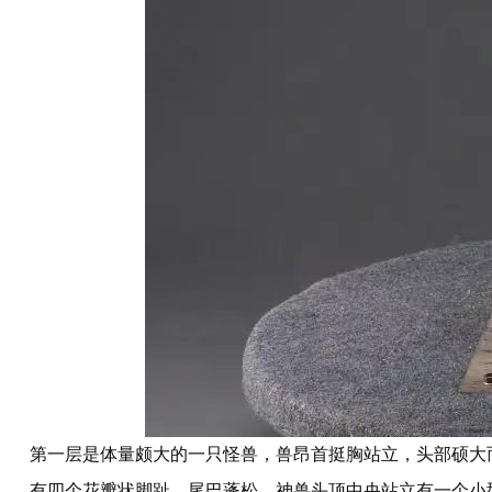
第一层是体量颇大的一只怪兽，兽昂首挺胸站立，头部硕大
有四个花瓣状脚趾。尾巴蓬松。神兽头顶中央站立有一个小