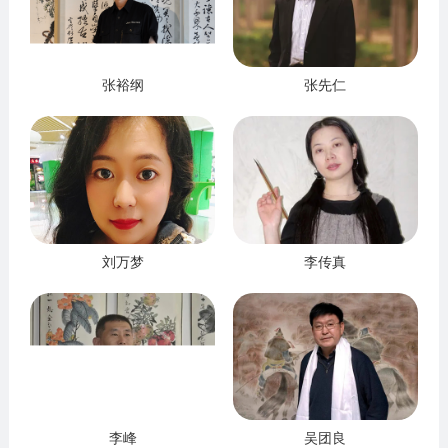
张裕纲
张先仁
刘万梦
李传真
李峰
吴团良