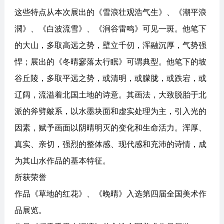
这些特点从本次展出的《雪浪壮观浩气生》、《潮平浪
濶》、《白波流雪》、《涧谷雷鸣》可见一斑。他笔下
的大山，多取高远之势，壁立千仞，浑融沉厚，气势强
悍；展出的《冬晴寥落太行眠》可谓典型。他笔下的坡
谷丘陵，多取平远之势，或清明，或朦胧，或跌宕，或
辽阔，流溢着北国土地的诗意。其画法，大致脱胎于北
派的斧劈皴系，以水墨块面和虚实处理为主，引入光的
因素，赋予画面以阴晴明灭的变化和生命活力。浑厚、
真实、亲切，强烈的整体感、现代感和充沛的诗情，成
为其山水作品的基本特征。
所获荣誉
作品《草地的红花》、《晚晴》入选第四届全国美术作
品展览。