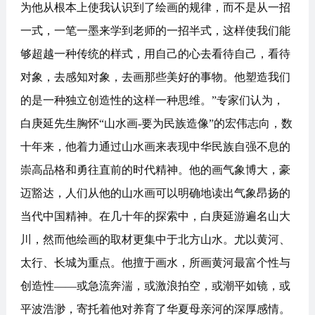
为他从根本上使我认识到了绘画的规律，而不是从一招
一式，一笔一墨来学到老师的一招半式，这样使我们能
够超越一种传统的样式，用自己的心去看待自己，看待
对象，去感知对象，去画那些美好的事物。他塑造我们
的是一种独立创造性的这样一种思维。”专家们认为，
白庚延先生胸怀“山水画-要为民族造像”的宏伟志向，数
十年来，他着力通过山水画来表现中华民族自强不息的
崇高品格和勇往直前的时代精神。他的画气象博大，豪
迈豁达，人们从他的山水画可以明确地读出气象昂扬的
当代中国精神。在几十年的探索中，白庚延游遍名山大
川，然而他绘画的取材更集中于北方山水。尤以黄河、
太行、长城为重点。他擅于画水，所画黄河最富个性与
创造性——或急流奔湍，或激浪拍空，或潮平如镜，或
平波浩渺，寄托着他对养育了华夏母亲河的深厚感情。