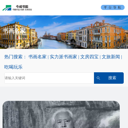
首
页
书
书画名家
画
实
名
力
文
热门搜索：
书画名家
|
实力派书画家
|
文房四宝
|
文旅新闻
|
家
派
房
吃
吃喝玩乐
书
四
喝
文
画
宝
玩
旅
平
家
乐
新
台
联
闻
介
系
绍
我