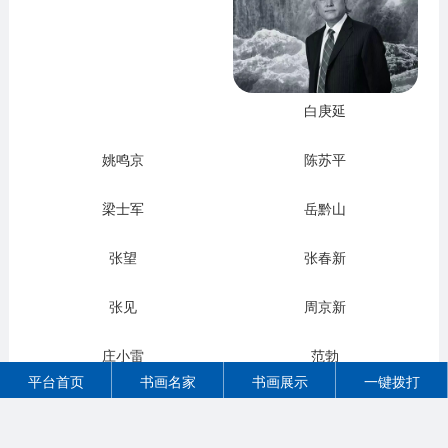
白庚延
姚鸣京
陈苏平
梁士军
岳黔山
张望
张春新
张见
周京新
庄小雷
范勃
平台首页
书画名家
书画展示
一键拨打
方士
古月