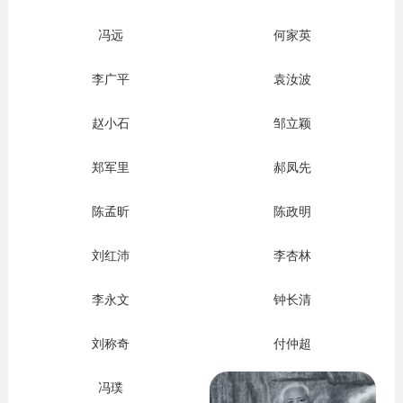
冯远
何家英
李广平
袁汝波
赵小石
邹立颖
郑军里
郝凤先
陈孟昕
陈政明
刘红沛
李杏林
李永文
钟长清
刘称奇
付仲超
冯璞