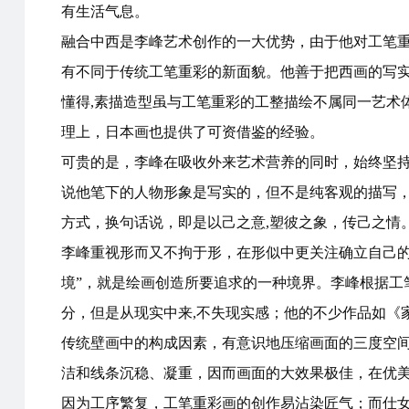
有生活气息。
融合中西是李峰艺术创作的一大优势，由于他对工笔重
有不同于传统工笔重彩的新面貌。他善于把西画的写
懂得,素描造型虽与工笔重彩的工整描绘不属同一艺术
理上，日本画也提供了可资借鉴的经验。
可贵的是，李峰在吸收外来艺术营养的同时，始终坚持
说他笔下的人物形象是写实的，但不是纯客观的描写，
方式，换句话说，即是以己之意,塑彼之象，传己之情。
李峰重视形而又不拘于形，在形似中更关注确立自己的
境”，就是绘画创造所要追求的一种境界。李峰根据工
分，但是从现实中来,不失现实感；他的不少作品如《
传统壁画中的构成因素，有意识地压缩画面的三度空
洁和线条沉稳、凝重，因而画面的大效果极佳，在优
因为工序繁复，工笔重彩画的创作易沾染匠气；而仕