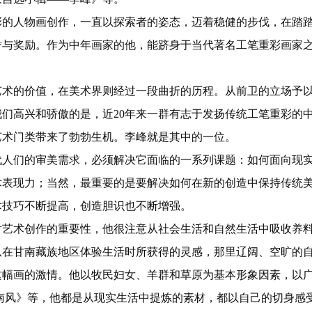
重彩的人物画创作，一直以探索者的姿态，迈着稳健的步伐，在踏
誉与奖励。作为中年画家的他，能跻身于当代著名工笔重彩画家
艺术的价值，在美术界则经过一段曲折的历程。从前卫的立场予
们高兴和骄傲的是，近20年来一群有志于发扬传统工笔重彩的
艺术门类带来了勃勃生机。李峰就是其中的一位。
代人们的审美需求，必须解决它面临的一系列课题：如何面向现
术表现力；当然，最重要的是要解决如何在新的创造中保持传统
术技巧不断提高，创造胆识也不断增强。
艺术创作的重要性，他很注意从社会生活和自然生活中吸收养料
从在甘南藏族地区体验生活时所获得的灵感，那里辽阔、空旷的
这幅画的激情。他以牧民妇女、羊群和草原为基本形象因素，以
南风》等，他都是从现实生活中提炼的素材，都以自己的切身感