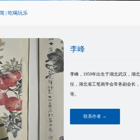
闻
|
吃喝玩乐
李峰
李峰，1959年出生于湖北武汉，
任，湖北省工笔画学会常务副会长，
等。
联系作者 →