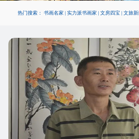
热门搜索：
书画名家
|
实力派书画家
|
文房四宝
|
文旅新