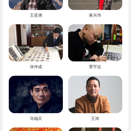
王亚洲
蒋兴华
张仲成
覃宇达
马端兵
王涛