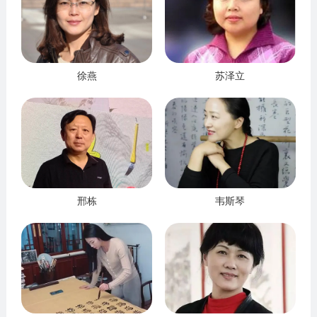
苏泽立
徐燕
邢栋
韦斯琴