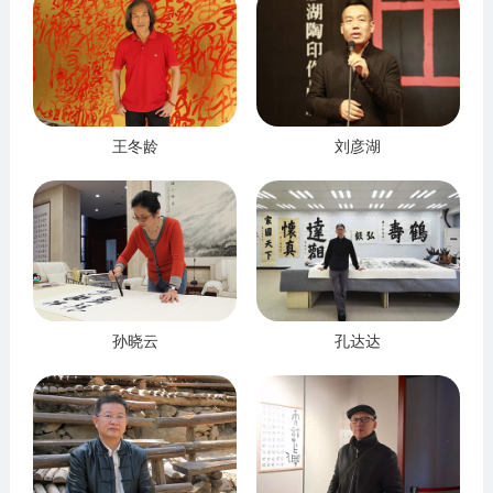
王冬龄
刘彦湖
孙晓云
孔达达