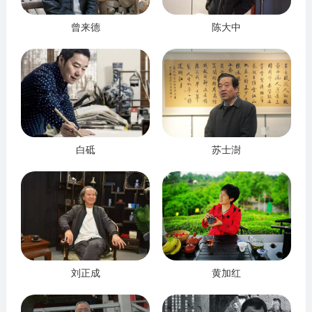
曾来德
陈大中
白砥
苏士澍
刘正成
黄加红