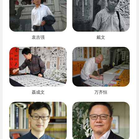
袁吉强
戴文
聂成文
万齐恒