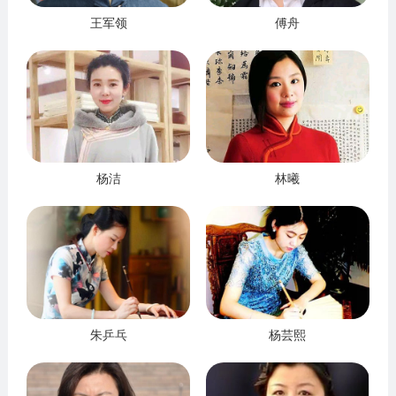
王军领
傅舟
杨洁
林曦
朱乒乓
杨芸熙