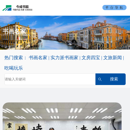
首
页
书
书画名家
画
实
名
力
文
热门搜索：
书画名家
|
实力派书画家
|
文房四宝
|
文旅新闻
|
家
派
房
吃
吃喝玩乐
书
四
喝
文
画
宝
玩
旅
平
家
乐
新
台
联
闻
介
系
绍
我